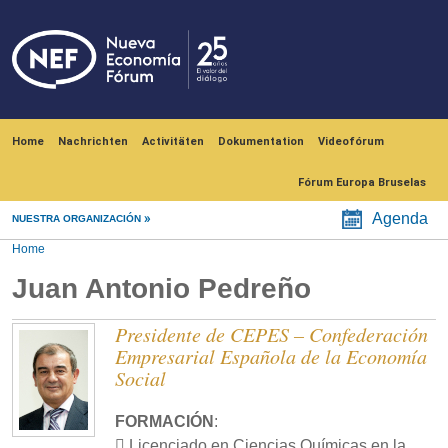
Skip to main content
Navegación principal
Home
Nachrichten
Activitäten
Dokumentation
Videofórum
Fórum Europa Bruselas
Agenda
NUESTRA ORGANIZACIÓN
Home
Juan Antonio Pedreño
Presidente de CEPES – Confederación
Empresarial Española de la Economía
Social
FORMACIÓN
:
 Licenciado en Ciencias Químicas en la