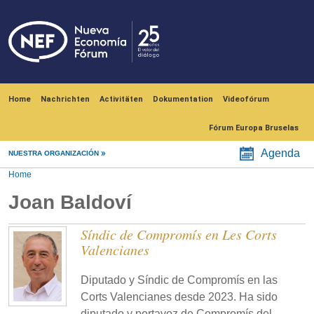
Skip to main content
Navegación principal
Home
Nachrichten
Activitäten
Dokumentation
Videofórum
Fórum Europa Bruselas
Agenda
NUESTRA ORGANIZACIÓN
Home
Joan Baldoví
Síndic de Compromís en Les Corts
Valencianes
Diputado y Síndic de Compromís en las
Corts Valencianes desde 2023. Ha sido
diputado y portavoz de Compromís del