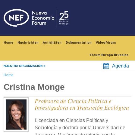
Skip to main content
Navegación principal
Home
Nachrichten
Activitäten
Dokumentation
Videofórum
Fórum Europa Bruselas
Agenda
NUESTRA ORGANIZACIÓN
Home
Cristina Monge
Profesora de Ciencia Política e
Investigadora en Transición Ecológica
Licenciada en Ciencias Políticas y
Sociología y doctora por la Universidad de
Zaragoza. Mis áreas de interés son la