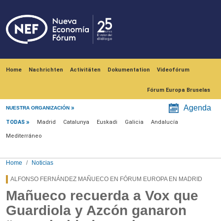
Skip to main content
Navegación principal
Home
Nachrichten
Activitäten
Dokumentation
Videofórum
Fórum Europa Bruselas
Menú noticias
Agenda
NUESTRA ORGANIZACIÓN
TODAS
Madrid
Catalunya
Euskadi
Galicia
Andalucía
Mediterráneo
Home
Noticias
ALFONSO FERNÁNDEZ MAÑUECO EN FÓRUM EUROPA EN MADRID
Mañueco recuerda a Vox que
Guardiola y Azcón ganaron