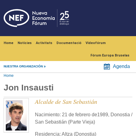
Skip to main content
Navegación principal
Home
Notícies
Activitats
Documentació
Videofórum
Fórum Europa Bruselas
Agenda
NUESTRA ORGANIZACIÓN
Home
Jon Insausti
Alcalde de San Sebastián
Nacimiento: 21 de febrero de1989, Donostia /
San Sebastián (Parte Vieja)
Residencia: Altza (Donostia)