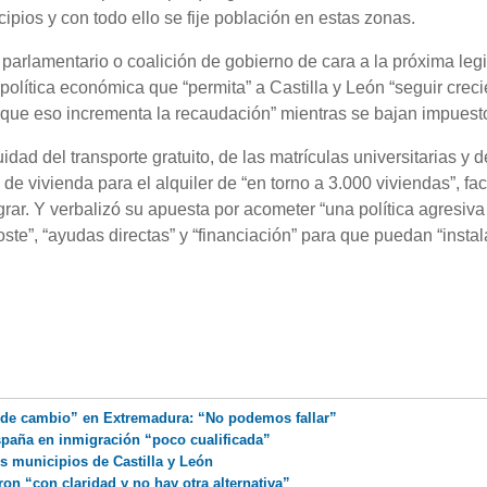
ipios y con todo ello se fije población en estas zonas.
parlamentario o coalición de gobierno de cara a la próxima legi
lítica económica que “permita” a Castilla y León “seguir crec
que eso incrementa la recaudación” mientras se bajan impuest
ad del transporte gratuito, de las matrículas universitarias y d
e vivienda para el alquiler de “en torno a 3.000 viviendas”, faci
ar. Y verbalizó su apuesta por acometer “una política agresiva
oste”, “ayudas directas” y “financiación” para que puedan “instal
a de cambio” en Extremadura: “No podemos fallar”
spaña en inmigración “poco cualificada”
 municipios de Castilla y León
n “con claridad y no hay otra alternativa”