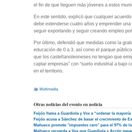
el fin de que lleguen más jóvenes a estos munic
En este sentido, explicó que cualquier acuerdo 
debe extenderse cuatro años y emprender una po
seguir exportando y seguir creando empleo por
Por último, defendió que medidas como la gratuid
educación de 0 a 3, así como el parque público d
que los castellanoleoneses no tengan que emigr
captar empresas” con “suelo industrial a bajo c
en el territorio.
Multimedia
Otras noticias del evento en noticia
Feijóo llama a Guardiola y Vox a “ordenar la mayorí
Feijóo acusa a Sánchez de basar el crecimiento de E
Mañueco promete "impuestos cero" para el 97% de los
Mañueco recuerda a Vox que Guardiola y Azcón ganaro