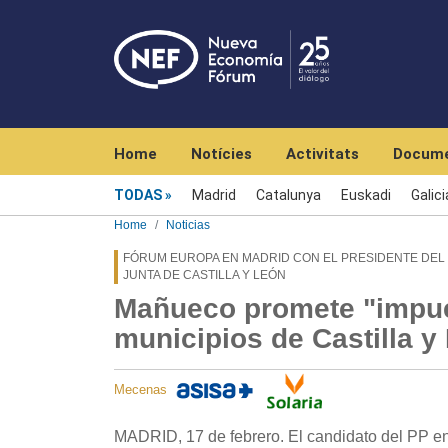
Navegación principal
Home
Notícies
Activitats
Docume
Menú noticias
TODAS
Madrid
Catalunya
Euskadi
Galici
Home
Noticias
FÓRUM EUROPA EN MADRID CON EL PRESIDENTE DEL P
JUNTA DE CASTILLA Y LEÓN
Mañueco promete "impues
municipios de Castilla y
Mecenas
MADRID, 17 de febrero. El candidato del PP en