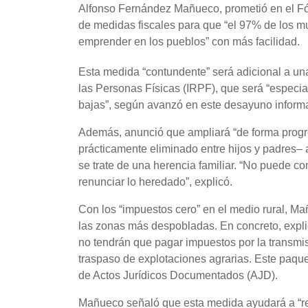
Alfonso Fernández Mañueco, prometió en el Fór
de medidas fiscales para que “el 97% de los mun
emprender en los pueblos” con más facilidad.
Esta medida “contundente” será adicional a una
las Personas Físicas (IRPF), que será “especia
bajas”, según avanzó en este desayuno infor
Además, anunció que ampliará “de forma progre
prácticamente eliminado entre hijos y padres– a
se trate de una herencia familiar. “No puede c
renunciar lo heredado”, explicó.
Con los “impuestos cero” en el medio rural, Ma
las zonas más despobladas. En concreto, explic
no tendrán que pagar impuestos por la transmis
traspaso de explotaciones agrarias. Este paque
de Actos Jurídicos Documentados (AJD).
Mañueco señaló que esta medida ayudará a “re