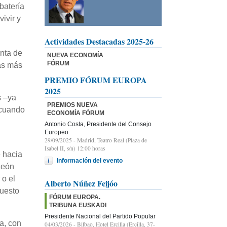
batería
ivir y
Actividades Destacadas 2025-26
enta de
NUEVA ECONOMÍA
FÓRUM
tas más
PREMIO FÓRUM EUROPA
2025
s –ya
PREMIOS NUEVA
s cuando
ECONOMÍA FÓRUM
Antonio Costa, Presidente del Consejo
Europeo
29/09/2025
- Madrid, Teatro Real (Plaza de
Isabel II, s/n) 12:00 horas
e hacia
Información del evento
León
 o el
Alberto Núñez Feijóo
puesto
FÓRUM EUROPA.
TRIBUNA EUSKADI
Presidente Nacional del Partido Popular
a, con
04/03/2026
- Bilbao, Hotel Ercilla (Ercilla, 37-