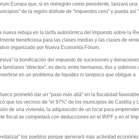
um Europa que, si es reelegido como presidente, lanzará una 
icipios” de la región disfrute de “impuestos cero” y pueda así “v
 nueva rebaja en la tarifa autonómica del Impuesto sobre la R
lmente beneficiosa para las clases medias y las clases de ren
mativo organizado por Nueva Economía Fórum.
siva” la bonificación del impuesto de sucesiones y donacione
 familiares “directos”, es decir, entre hermanos, tíos y sobrino
onvertirse en un problema de liquidez ni tampoco que obligue a
ñueco prometió dar un “paso más allá” en la fiscalidad favorabl
ó que los vecinos de “el 97%” de los municipios de Castilla y 
ión de una vivienda, la adquisición de un local para emprender
te fiscal se completará con deducciones en el IRPF y en el Im
vitalizar” los pueblos porque generará más actividad económic