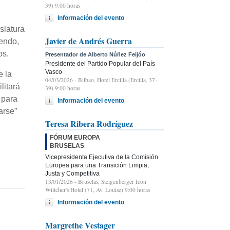
39) 9:00 horas
Información del evento
slatura
Javier de Andrés Guerra
iendo,
os.
Presentador de Alberto Núñez Feijóo
Presidente del Partido Popular del País
Vasco
e la
04/03/2026
- Bilbao, Hotel Ercilla (Ercilla, 37-
litará
39) 9:00 horas
 para
Información del evento
arse”
Teresa Ribera Rodríguez
FÓRUM EUROPA
BRUSELAS
Vicepresidenta Ejecutiva de la Comisión
Europea para una Transición Limpia,
Justa y Competitiva
13/01/2026
- Bruselas, Steigenberger Icon
Wiltcher's Hotel (71, Av. Louise) 9:00 horas
Información del evento
Margrethe Vestager