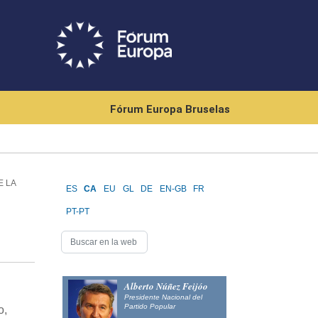
Fórum Europa Bruselas
E LA
ES
CA
EU
GL
DE
EN-GB
FR
PT-PT
Alberto Núñez Feijóo
Presidente Nacional del
Partido Popular
o,