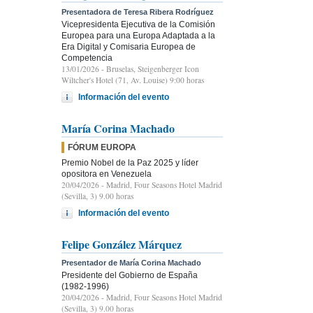
Presentadora de Teresa Ribera Rodríguez
Vicepresidenta Ejecutiva de la Comisión
Europea para una Europa Adaptada a la
Era Digital y Comisaria Europea de
Competencia
13/01/2026
- Bruselas, Steigenberger Icon
Wiltcher's Hotel (71, Av. Louise) 9:00 horas
Información del evento
María Corina Machado
FÓRUM EUROPA
Premio Nobel de la Paz 2025 y líder
opositora en Venezuela
20/04/2026
- Madrid, Four Seasons Hotel Madrid
(Sevilla, 3) 9.00 horas
Información del evento
Felipe González Márquez
Presentador de María Corina Machado
Presidente del Gobierno de España
(1982-1996)
20/04/2026
- Madrid, Four Seasons Hotel Madrid
(Sevilla, 3) 9.00 horas