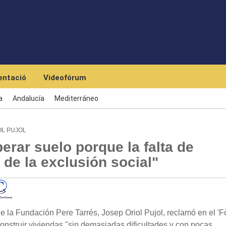
Skip to main content
ntació
Videofórum
a
Andalucía
Mediterráneo
OL PUJOL
berar suelo porque la falta de
 de la exclusión social"
e la Fundación Pere Tarrés, Josep Oriol Pujol, reclamó en el '
construir viviendas "sin demasiadas dificultades y con pocas