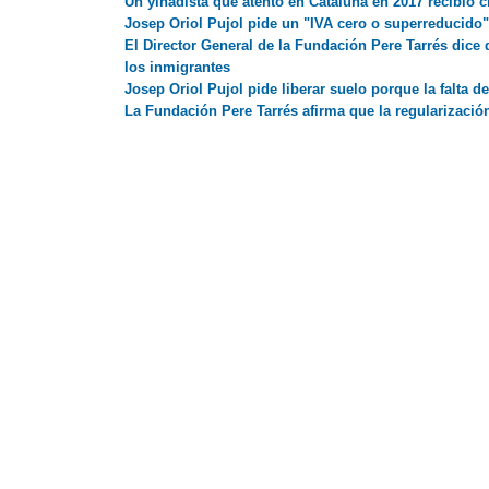
Un yihadista que atentó en Cataluña en 2017 recibió c
Josep Oriol Pujol pide un "IVA cero o superreducido"
El Director General de la Fundación Pere Tarrés dice
los inmigrantes
Josep Oriol Pujol pide liberar suelo porque la falta de
La Fundación Pere Tarrés afirma que la regularizació