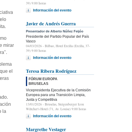
39) 9:00 horas
Información del evento
ciativa
elo
Javier de Andrés Guerra
ta.
Presentador de Alberto Núñez Feijóo
Presidente del Partido Popular del País
como
Vasco
e mirar
04/03/2026
- Bilbao, Hotel Ercilla (Ercilla, 37-
39) 9:00 horas
ra".
Información del evento
oblema
Teresa Ribera Rodríguez
 que el
ieras
FÓRUM EUROPA
BRUSELAS
Vicepresidenta Ejecutiva de la Comisión
Europea para una Transición Limpia,
ado.
Justa y Competitiva
cación
13/01/2026
- Bruselas, Steigenberger Icon
Wiltcher's Hotel (71, Av. Louise) 9:00 horas
 la
Información del evento
Margrethe Vestager