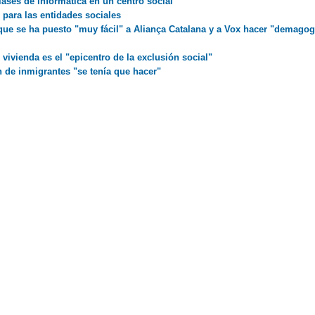
lases de informática en un centro social
 para las entidades sociales
 que se ha puesto "muy fácil" a Aliança Catalana y a Vox hacer "demagog
 vivienda es el "epicentro de la exclusión social"
n de inmigrantes "se tenía que hacer"