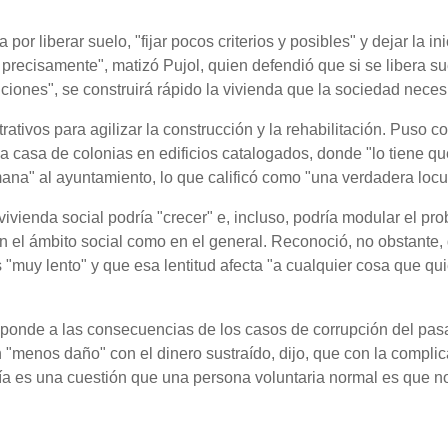
or liberar suelo, "fijar pocos criterios y posibles" y dejar la ini
precisamente", matizó Pujol, quien defendió que si se libera su
iones", se construirá rápido la vivienda que la sociedad necesi
trativos para agilizar la construcción y la rehabilitación. Puso 
a casa de colonias en edificios catalogados, donde "lo tiene qu
mana" al ayuntamiento, lo que calificó como "una verdadera locu
a vivienda social podría "crecer" e, incluso, podría modular el pr
 en el ámbito social como en el general. Reconoció, no obstante,
 "muy lento" y que esa lentitud afecta "a cualquier cosa que qu
responde a las consecuencias de los casos de corrupción del pas
n "menos daño" con el dinero sustraído, dijo, que con la compli
día es una cuestión que una persona voluntaria normal es que no