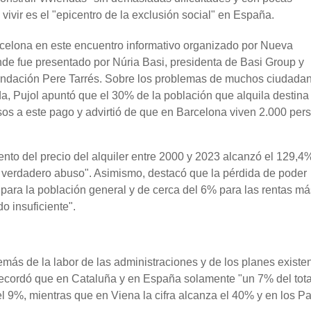
vivir es el "epicentro de la exclusión social" en España.
rcelona en este encuentro informativo organizado por Nueva
e fue presentado por Núria Basi, presidenta de Basi Group y
undación Pere Tarrés. Sobre los problemas de muchos ciudada
a, Pujol apuntó que el 30% de la población que alquila destin
os a este pago y advirtió de que en Barcelona viven 2.000 per
nto del precio del alquiler entre 2000 y 2023 alcanzó el 129,4%
n verdadero abuso". Asimismo, destacó que la pérdida de poder
 para la población general y de cerca del 6% para las rentas má
o insuficiente".
emás de la labor de las administraciones y de los planes existen
Recordó que en Cataluña y en España solamente "un 7% del tota
el 9%, mientras que en Viena la cifra alcanza el 40% y en los P