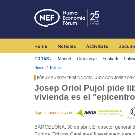
Navegación principal
Home
Notícies
Activitats
Docume
Menú noticias
TODAS
Madrid
Catalunya
Euskadi
Galici
Home
Noticias
FÒRUM EUROPA TRIBUNA CATALUNYA CON JOSEP ORI
Josep Oriol Pujol pide li
vivienda es el "epicentro
Bajo el mecenazgo de
BARCELONA, 30 de abril. El director general d
Europa. Tribuna Catalunya' liberar suelo para 