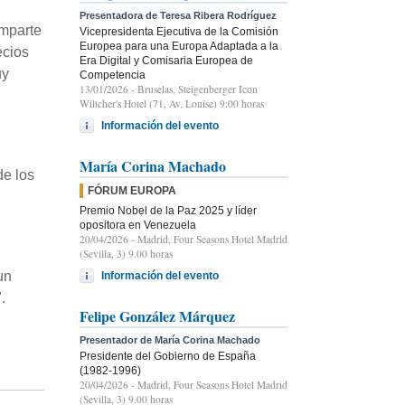
Presentadora de Teresa Ribera Rodríguez
omparte
Vicepresidenta Ejecutiva de la Comisión
Europea para una Europa Adaptada a la
ecios
Era Digital y Comisaria Europea de
uy
Competencia
13/01/2026
- Bruselas, Steigenberger Icon
Wiltcher's Hotel (71, Av. Louise) 9:00 horas
Información del evento
María Corina Machado
de los
FÓRUM EUROPA
Premio Nobel de la Paz 2025 y líder
opositora en Venezuela
20/04/2026
- Madrid, Four Seasons Hotel Madrid
(Sevilla, 3) 9.00 horas
un
Información del evento
.
Felipe González Márquez
Presentador de María Corina Machado
Presidente del Gobierno de España
(1982-1996)
20/04/2026
- Madrid, Four Seasons Hotel Madrid
(Sevilla, 3) 9.00 horas