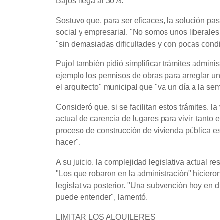
Bajos llega al 30%.
Sostuvo que, para ser eficaces, la solución pasa p
social y empresarial. "No somos unos liberales 
"sin demasiadas dificultades y con pocas condic
Pujol también pidió simplificar trámites adminis
ejemplo los permisos de obras para arreglar un
el arquitecto" municipal que "va un día a la se
Consideró que, si se facilitan estos trámites, l
actual de carencia de lugares para vivir, tanto
proceso de construcción de vivienda pública es
hacer".
A su juicio, la complejidad legislativa actual 
"Los que robaron en la administración" hiciero
legislativa posterior. "Una subvención hoy en 
puede entender", lamentó.
LIMITAR LOS ALQUILERES