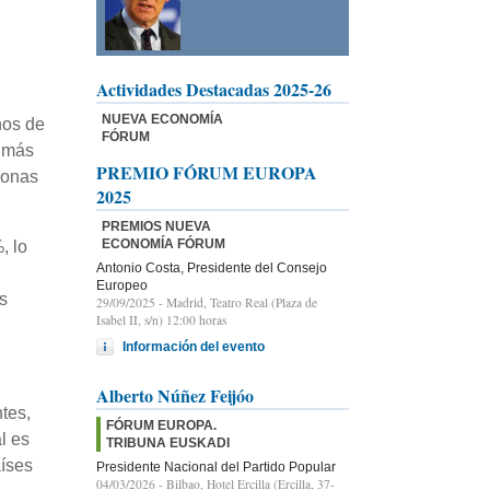
Actividades Destacadas 2025-26
NUEVA ECONOMÍA
nos de
FÓRUM
a más
PREMIO FÓRUM EUROPA
sonas
2025
PREMIOS NUEVA
ECONOMÍA FÓRUM
, lo
Antonio Costa, Presidente del Consejo
Europeo
s
29/09/2025
- Madrid, Teatro Real (Plaza de
Isabel II, s/n) 12:00 horas
Información del evento
Alberto Núñez Feijóo
tes,
FÓRUM EUROPA.
l es
TRIBUNA EUSKADI
aíses
Presidente Nacional del Partido Popular
04/03/2026
- Bilbao, Hotel Ercilla (Ercilla, 37-