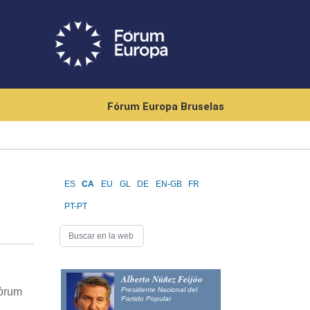
Fórum Europa Bruselas
ES
CA
EU
GL
DE
EN-GB
FR
PT-PT
Alberto Núñez Feijóo
Presidente Nacional del
Fòrum
Partido Popular