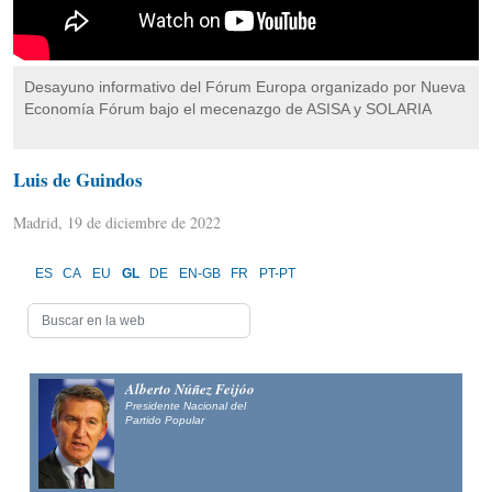
Desayuno informativo del Fórum Europa organizado por Nueva
Economía Fórum bajo el mecenazgo de ASISA y SOLARIA
Luis de Guindos
Madrid, 19 de diciembre de 2022
ES
CA
EU
GL
DE
EN-GB
FR
PT-PT
Alberto Núñez Feijóo
Presidente Nacional del
Partido Popular