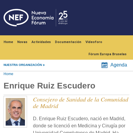
Skip to main content
Navegación principal
Home
Novas
Actividades
Documentación
Videoforo
Fórum Europa Bruselas
Agenda
NUESTRA ORGANIZACIÓN
Home
Enrique Ruiz Escudero
Consejero de Sanidad de la Comunidad
de Madrid
D. Enrique Ruiz Escudero, nació en Madrid,
donde se licenció en Medicina y Cirugía por
Universidad Complutense de Madrid. Ha