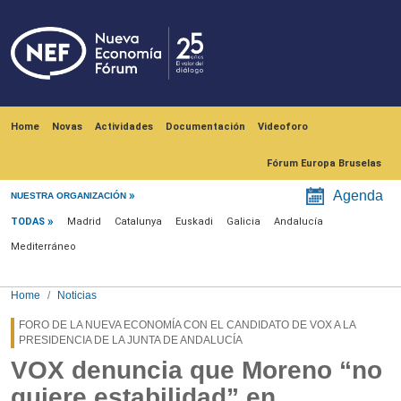
Skip to main content
Navegación principal
Home
Novas
Actividades
Documentación
Videoforo
Fórum Europa Bruselas
Menú noticias
Agenda
NUESTRA ORGANIZACIÓN
TODAS
Madrid
Catalunya
Euskadi
Galicia
Andalucía
Mediterráneo
Home
Noticias
FORO DE LA NUEVA ECONOMÍA CON EL CANDIDATO DE VOX A LA
PRESIDENCIA DE LA JUNTA DE ANDALUCÍA
VOX denuncia que Moreno “no
quiere estabilidad” en