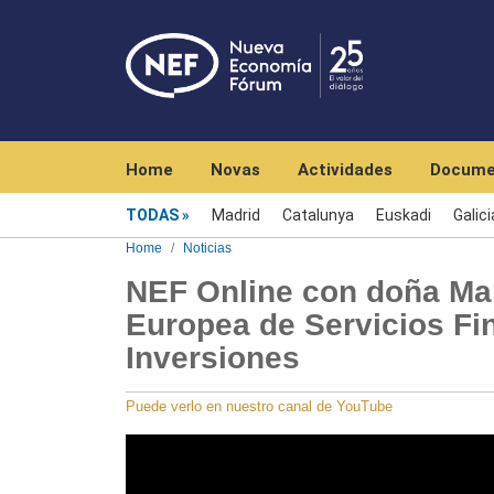
Navegación principal
Home
Novas
Actividades
Docume
Menú noticias
TODAS
Madrid
Catalunya
Euskadi
Galici
Home
Noticias
NEF Online con doña Mar
Europea de Servicios Fi
Inversiones
Puede verlo en nuestro canal de YouTube