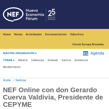
Skip to main content
Navegación principal
Home
Novas
Actividades
Documentación
Videoforo
Fórum Europa Bruselas
Menú noticias
Agenda
NUESTRA ORGANIZACIÓN
TODAS
Madrid
Catalunya
Euskadi
Galicia
Andalucía
Mediterráneo
Home
Noticias
NEF Online con don Gerardo
Cuerva Valdivia, Presidente de
CEPYME