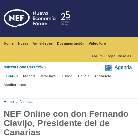
Skip to main content
Navegación principal
Home
Novas
Actividades
Documentación
Videoforo
Fórum Europa Bruselas
Menú noticias
Agenda
NUESTRA ORGANIZACIÓN
TODAS
Madrid
Catalunya
Euskadi
Galicia
Andalucía
Mediterráneo
Home
Noticias
NEF Online con don Fernando
Clavijo, Presidente del de
Canarias