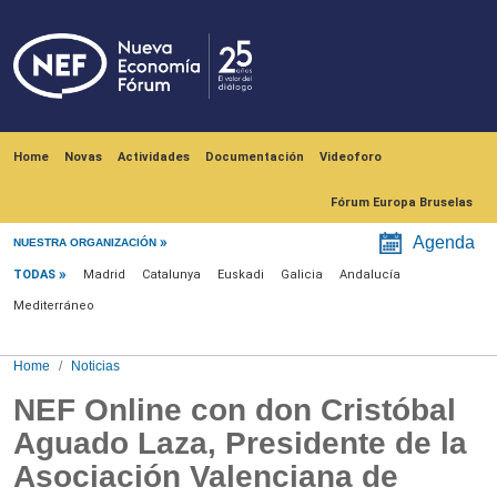
Skip to main content
Navegación principal
Home
Novas
Actividades
Documentación
Videoforo
Fórum Europa Bruselas
Menú noticias
Agenda
NUESTRA ORGANIZACIÓN
TODAS
Madrid
Catalunya
Euskadi
Galicia
Andalucía
Mediterráneo
Home
Noticias
NEF Online con don Cristóbal
Aguado Laza, Presidente de la
Asociación Valenciana de