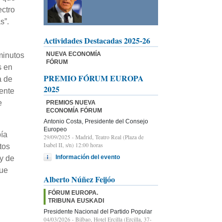
ectro
s”.
Actividades Destacadas 2025-26
NUEVA ECONOMÍA
minutos
FÓRUM
s en
PREMIO FÓRUM EUROPA
a de
2025
ente
e
PREMIOS NUEVA
ECONOMÍA FÓRUM
Antonio Costa, Presidente del Consejo
Europeo
bía
29/09/2025
- Madrid, Teatro Real (Plaza de
Isabel II, s/n) 12:00 horas
tos
Información del evento
 y de
que
Alberto Núñez Feijóo
FÓRUM EUROPA.
TRIBUNA EUSKADI
Presidente Nacional del Partido Popular
04/03/2026
- Bilbao, Hotel Ercilla (Ercilla, 37-