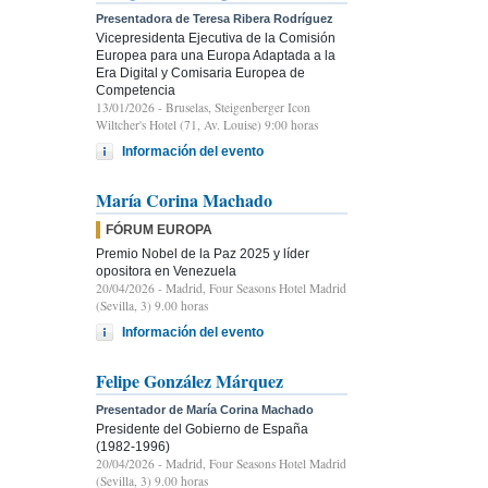
Presentadora de Teresa Ribera Rodríguez
Vicepresidenta Ejecutiva de la Comisión
Europea para una Europa Adaptada a la
Era Digital y Comisaria Europea de
Competencia
13/01/2026
- Bruselas, Steigenberger Icon
Wiltcher's Hotel (71, Av. Louise) 9:00 horas
Información del evento
María Corina Machado
FÓRUM EUROPA
Premio Nobel de la Paz 2025 y líder
opositora en Venezuela
20/04/2026
- Madrid, Four Seasons Hotel Madrid
(Sevilla, 3) 9.00 horas
Información del evento
Felipe González Márquez
Presentador de María Corina Machado
Presidente del Gobierno de España
(1982-1996)
20/04/2026
- Madrid, Four Seasons Hotel Madrid
(Sevilla, 3) 9.00 horas