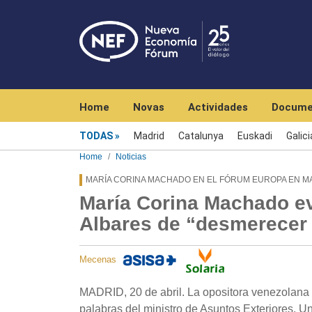
Navegación principal
Home
Novas
Actividades
Docume
Menú noticias
TODAS
Madrid
Catalunya
Euskadi
Galici
Home
Noticias
MARÍA CORINA MACHADO EN EL FÓRUM EUROPA EN M
María Corina Machado ev
Albares de “desmerecer 
Mecenas
MADRID, 20 de abril. La opositora venezolana
palabras del ministro de Asuntos Exteriores, U