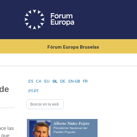
Fórum Europa Bruselas
ES
CA
EU
GL
DE
EN-GB
FR
 de
PT-PT
Alberto Núñez Feijóo
ce las
Presidente Nacional del
Partido Popular
ó que