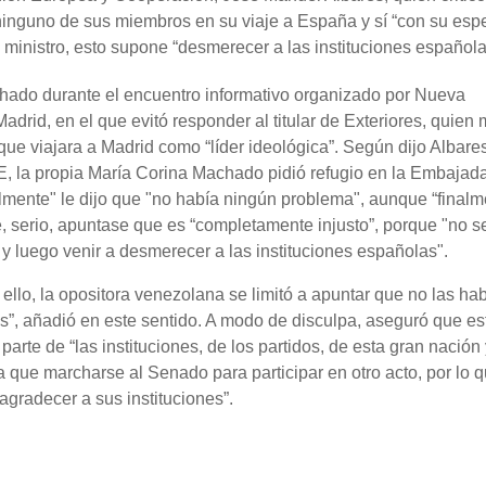
 ninguno de sus miembros en su viaje a España y sí “con su esp
 ministro, esto supone “desmerecer a las instituciones española
hado durante el encuentro informativo organizado por Nueva
rid, en el que evitó responder al titular de Exteriores, quien 
 que viajara a Madrid como “líder ideológica”. Según dijo Albare
E, la propia María Corina Machado pidió refugio en la Embajad
lmente" le dijo que "no había ningún problema", aunque “finalm
e, serio, apuntase que es “completamente injusto”, porque "no s
 y luego venir a desmerecer a las instituciones españolas".
 ello, la opositora venezolana se limitó a apuntar que no las ha
as”, añadió en este sentido. A modo de disculpa, aseguró que es
 parte de “las instituciones, de los partidos, de esta gran nación
a que marcharse al Senado para participar en otro acto, por lo 
gradecer a sus instituciones”.