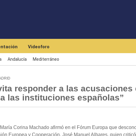
Skip to main content
ntación
Videoforo
a
Andalucía
Mediterráneo
ADRID
ita responder a las acusaciones
a las instituciones españolas”
 María Corina Machado afirmó en el Fórum Europa que descono
nión Europea y Cooperación, José Manuel Albares, quien critic