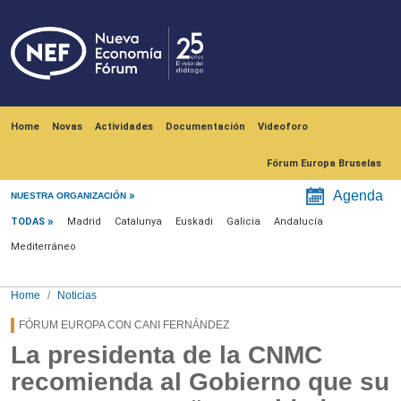
Skip to main content
Navegación principal
Home
Novas
Actividades
Documentación
Videoforo
Fórum Europa Bruselas
Menú noticias
Agenda
NUESTRA ORGANIZACIÓN
TODAS
Madrid
Catalunya
Euskadi
Galicia
Andalucía
Mediterráneo
Home
Noticias
FÓRUM EUROPA CON CANI FERNÁNDEZ
La presidenta de la CNMC
recomienda al Gobierno que su