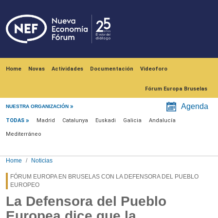
Skip to main content
Navegación principal
Home
Novas
Actividades
Documentación
Videoforo
Fórum Europa Bruselas
Menú noticias
Agenda
NUESTRA ORGANIZACIÓN
TODAS
Madrid
Catalunya
Euskadi
Galicia
Andalucía
Mediterráneo
Home
Noticias
FÓRUM EUROPA EN BRUSELAS CON LA DEFENSORA DEL PUEBLO
EUROPEO
La Defensora del Pueblo
Europea dice que la