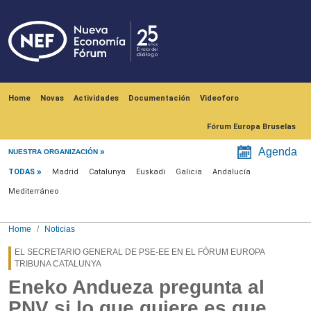
Skip to main content
Navegación principal
Home
Novas
Actividades
Documentación
Videoforo
Fórum Europa Bruselas
Menú noticias
Agenda
NUESTRA ORGANIZACIÓN
TODAS
Madrid
Catalunya
Euskadi
Galicia
Andalucía
Mediterráneo
Home
Noticias
EL SECRETARIO GENERAL DE PSE-EE EN EL FÒRUM EUROPA
TRIBUNA CATALUNYA
Eneko Andueza pregunta al
PNV si lo que quiere es que