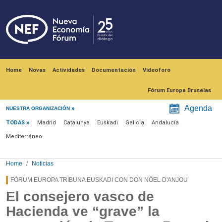
Skip to main content
Navegación principal
Home
Novas
Actividades
Documentación
Videoforo
Fórum Europa Bruselas
Menú noticias
Agenda
NUESTRA ORGANIZACIÓN
TODAS
Madrid
Catalunya
Euskadi
Galicia
Andalucía
Mediterráneo
Home
Noticias
FÓRUM EUROPA TRIBUNA EUSKADI CON DON NÖEL D'ANJOU
El consejero vasco de
Hacienda ve “grave” la