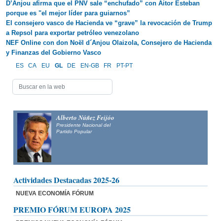
D’Anjou afirma que el PNV sale “enchufado” con Aitor Esteban
porque es "el mejor líder para guiarnos”
El consejero vasco de Hacienda ve “grave” la revocación de Trump
a Repsol para exportar petróleo venezolano
NEF Online con don Noël d´Anjou Olaizola, Consejero de Hacienda
y Finanzas del Gobierno Vasco
ES
CA
EU
GL
DE
EN-GB
FR
PT-PT
Alberto Núñez Feijóo
Presidente Nacional del
Partido Popular
Actividades Destacadas 2025-26
NUEVA ECONOMÍA FÓRUM
PREMIO FÓRUM EUROPA 2025