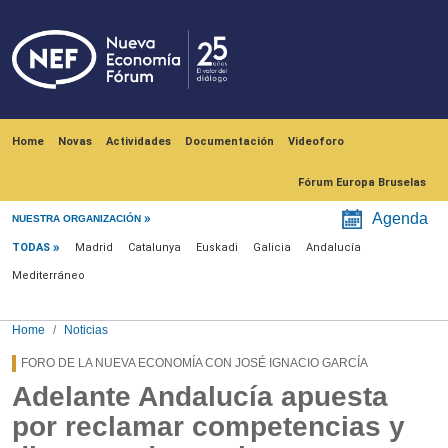
Skip to main content
Navegación principal
Home
Novas
Actividades
Documentación
Videoforo
Fórum Europa Bruselas
Menú noticias
Agenda
NUESTRA ORGANIZACIÓN
TODAS
Madrid
Catalunya
Euskadi
Galicia
Andalucía
Mediterráneo
Home
Noticias
FORO DE LA NUEVA ECONOMÍA CON JOSÉ IGNACIO GARCÍA
Adelante Andalucía apuesta
por reclamar competencias y