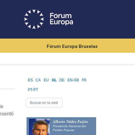
Fórum Europa Bruselas
ES
CA
EU
GL
DE
EN-GB
FR
PT-PT
de
resentó
Alberto Núñez Feijóo
Presidente Nacional del
Partido Popular