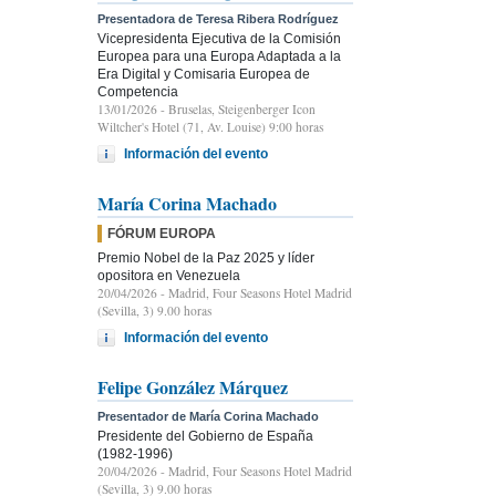
Presentadora de Teresa Ribera Rodríguez
Vicepresidenta Ejecutiva de la Comisión
Europea para una Europa Adaptada a la
Era Digital y Comisaria Europea de
Competencia
13/01/2026
- Bruselas, Steigenberger Icon
Wiltcher's Hotel (71, Av. Louise) 9:00 horas
Información del evento
María Corina Machado
FÓRUM EUROPA
Premio Nobel de la Paz 2025 y líder
opositora en Venezuela
20/04/2026
- Madrid, Four Seasons Hotel Madrid
(Sevilla, 3) 9.00 horas
Información del evento
Felipe González Márquez
Presentador de María Corina Machado
Presidente del Gobierno de España
(1982-1996)
20/04/2026
- Madrid, Four Seasons Hotel Madrid
(Sevilla, 3) 9.00 horas