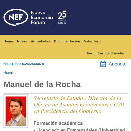
Skip to main content
Navegación principal
Home
Novas
Actividades
Documentación
Videoforo
Fórum Europa Bruselas
Agenda
NUESTRA ORGANIZACIÓN
Home
Manuel de la Rocha
Secretario de Estado - Director de la
Oficina de Asuntos Económicos y G20
en Presidencia del Gobierno
Formación académica
• Licenciado en Empresariales (Universidad