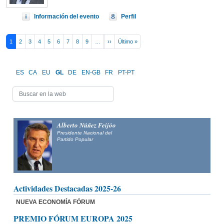
Información del evento
Perfil
Pagination
Next page
Last page
1
2
3
4
5
6
7
8
9
…
››
Último »
ES
CA
EU
GL
DE
EN-GB
FR
PT-PT
Alberto Núñez Feijóo
Presidente Nacional del
Partido Popular
Actividades Destacadas 2025-26
NUEVA ECONOMÍA FÓRUM
PREMIO FÓRUM EUROPA 2025