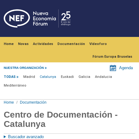
Skip to main content
Navegación principal
Home
Novas
Actividades
Documentación
Videoforo
Fórum Europa Bruselas
Menu documentación
Agenda
NUESTRA ORGANIZACIÓN
TODAS
Madrid
Catalunya
Euskadi
Galicia
Andalucia
Mediterráneo
Home
Documentación
Centro de Documentación -
Catalunya
Buscador avanzado