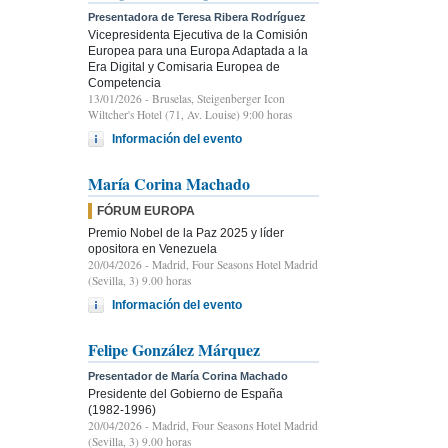
Presentadora de Teresa Ribera Rodríguez
Vicepresidenta Ejecutiva de la Comisión
Europea para una Europa Adaptada a la
Era Digital y Comisaria Europea de
Competencia
13/01/2026
- Bruselas, Steigenberger Icon
Wiltcher's Hotel (71, Av. Louise) 9:00 horas
Información del evento
María Corina Machado
FÓRUM EUROPA
Premio Nobel de la Paz 2025 y líder
opositora en Venezuela
20/04/2026
- Madrid, Four Seasons Hotel Madrid
(Sevilla, 3) 9.00 horas
Información del evento
Felipe González Márquez
Presentador de María Corina Machado
Presidente del Gobierno de España
(1982-1996)
20/04/2026
- Madrid, Four Seasons Hotel Madrid
(Sevilla, 3) 9.00 horas