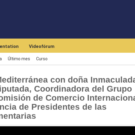
Skip to main content
entation
Videofórum
a
Último mes
Curso
Mediterránea con doña Inmaculad
iputada, Coordinadora del Grupo
omisión de Comercio Internaciona
ncia de Presidentes de las
mentarias