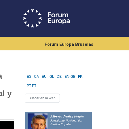
Fórum Europa Bruselas
a
ES
CA
EU
GL
DE
EN-GB
FR
PT-PT
l y
Alberto Núñez Feijóo
Presidente Nacional del
Partido Popular