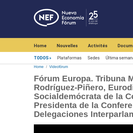
Navegación principal
Home
Nouvelles
Activités
Docum
Videofórum
TODOS
Plataformas
Sedes
Última seman
Home
Videofórum
Fórum Europa. Tribuna 
Rodríguez-Piñero, Eurod
Socialdemócrata de la C
Presidenta de la Confere
Delegaciones Interparla