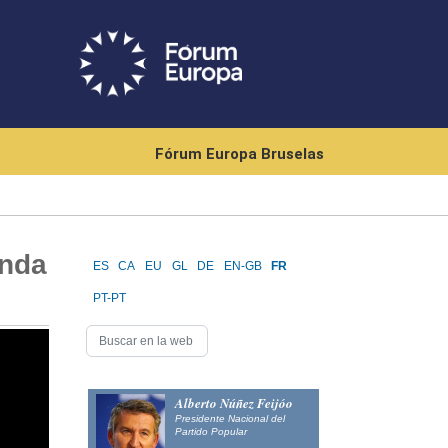
Fórum Europa Bruselas
enda
ES
CA
EU
GL
DE
EN-GB
FR
PT-PT
Alberto Núñez Feijóo
Presidente Nacional del
Partido Popular