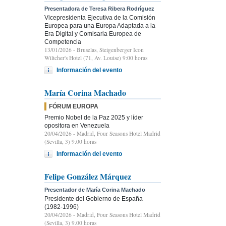
Presentadora de Teresa Ribera Rodríguez
Vicepresidenta Ejecutiva de la Comisión
Europea para una Europa Adaptada a la
Era Digital y Comisaria Europea de
Competencia
13/01/2026
- Bruselas, Steigenberger Icon
Wiltcher's Hotel (71, Av. Louise) 9:00 horas
Información del evento
María Corina Machado
FÓRUM EUROPA
Premio Nobel de la Paz 2025 y líder
opositora en Venezuela
20/04/2026
- Madrid, Four Seasons Hotel Madrid
(Sevilla, 3) 9.00 horas
Información del evento
Felipe González Márquez
Presentador de María Corina Machado
Presidente del Gobierno de España
(1982-1996)
20/04/2026
- Madrid, Four Seasons Hotel Madrid
(Sevilla, 3) 9.00 horas