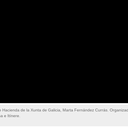
de Hacienda de la Xunta de Galicia, Marta Fernández Currás. Organiza
 e Itínere.