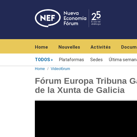
Navegación principal
Home
Nouvelles
Activités
Docum
Videofórum
TODOS
Plataformas
Sedes
Última seman
Home
Videofórum
Fórum Europa Tribuna Ga
de la Xunta de Galicia