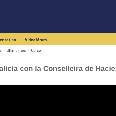
Skip to main content
entation
Videofórum
a
Último mes
Curso
licia con la Conselleira de Haci