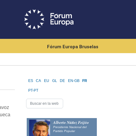
Fórum Europa Bruselas
ES
CA
EU
GL
DE
EN-GB
FR
PT-PT
tavoz
Sueca
Alberto Núñez Feijóo
Presidente Nacional del
Partido Popular