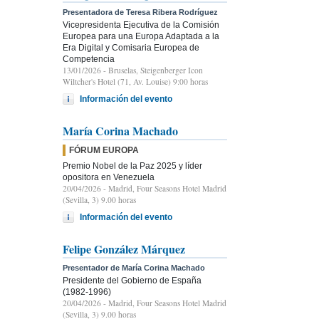
Presentadora de Teresa Ribera Rodríguez
Vicepresidenta Ejecutiva de la Comisión
Europea para una Europa Adaptada a la
Era Digital y Comisaria Europea de
Competencia
13/01/2026
- Bruselas, Steigenberger Icon
Wiltcher's Hotel (71, Av. Louise) 9:00 horas
Información del evento
María Corina Machado
FÓRUM EUROPA
Premio Nobel de la Paz 2025 y líder
opositora en Venezuela
20/04/2026
- Madrid, Four Seasons Hotel Madrid
(Sevilla, 3) 9.00 horas
Información del evento
Felipe González Márquez
Presentador de María Corina Machado
Presidente del Gobierno de España
(1982-1996)
20/04/2026
- Madrid, Four Seasons Hotel Madrid
(Sevilla, 3) 9.00 horas