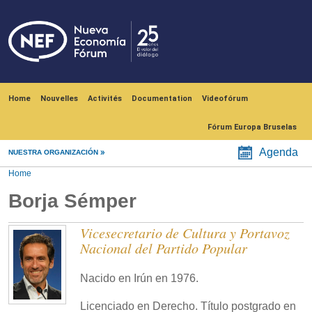
Skip to main content
Navegación principal
Home
Nouvelles
Activités
Documentation
Videofórum
Fórum Europa Bruselas
Agenda
NUESTRA ORGANIZACIÓN
Home
Borja Sémper
Vicesecretario de Cultura y Portavoz
Nacional del Partido Popular
Nacido en Irún en 1976.
Licenciado en Derecho. Título postgrado en