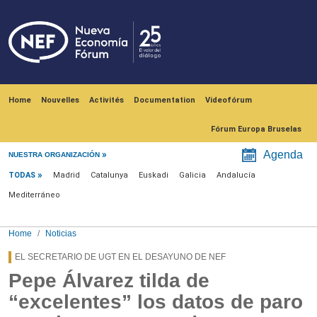
Skip to main content
Navegación principal
Home
Nouvelles
Activités
Documentation
Videofórum
Fórum Europa Bruselas
Menú noticias
Agenda
NUESTRA ORGANIZACIÓN
TODAS
Madrid
Catalunya
Euskadi
Galicia
Andalucía
Mediterráneo
Home
Noticias
EL SECRETARIO DE UGT EN EL DESAYUNO DE NEF
Pepe Álvarez tilda de
“excelentes” los datos de paro