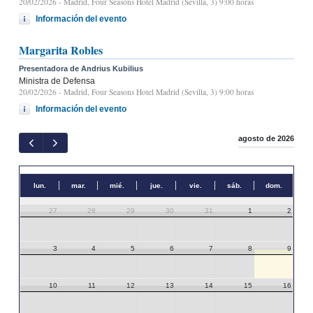
20/02/2026
- Madrid, Four Seasons Hotel Madrid (Sevilla, 3) 9:00 horas
Información del evento
Margarita Robles
Presentadora de Andrius Kubilius
Ministra de Defensa
20/02/2026
- Madrid, Four Seasons Hotel Madrid (Sevilla, 3) 9:00 horas
Información del evento
agosto de 2026
lun.
mar.
mié.
jue.
vie.
sáb.
dom.
27
28
29
30
31
1
2
3
4
5
6
7
8
9
10
11
12
13
14
15
16