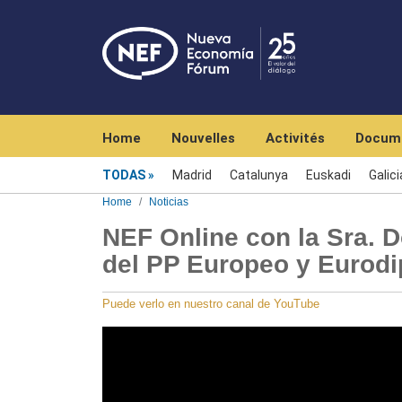
Navegación principal
Home
Nouvelles
Activités
Docum
Menú noticias
TODAS
Madrid
Catalunya
Euskadi
Galici
Home
Noticias
NEF Online con la Sra. D
del PP Europeo y Eurodi
Puede verlo en nuestro canal de YouTube