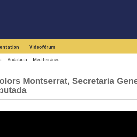
Skip to main content
entation
Videofórum
a
Andalucía
Mediterráneo
olors Montserrat, Secretaria Gene
putada