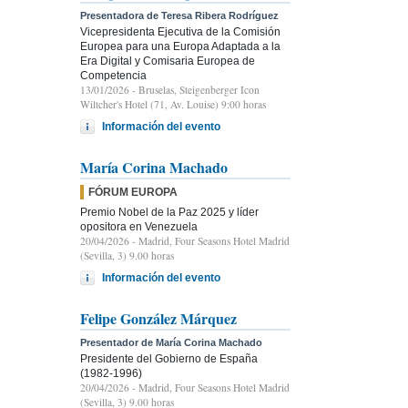
Presentadora de Teresa Ribera Rodríguez
Vicepresidenta Ejecutiva de la Comisión
Europea para una Europa Adaptada a la
Era Digital y Comisaria Europea de
Competencia
13/01/2026
- Bruselas, Steigenberger Icon
Wiltcher's Hotel (71, Av. Louise) 9:00 horas
Información del evento
María Corina Machado
FÓRUM EUROPA
Premio Nobel de la Paz 2025 y líder
opositora en Venezuela
20/04/2026
- Madrid, Four Seasons Hotel Madrid
(Sevilla, 3) 9.00 horas
Información del evento
Felipe González Márquez
Presentador de María Corina Machado
Presidente del Gobierno de España
(1982-1996)
20/04/2026
- Madrid, Four Seasons Hotel Madrid
(Sevilla, 3) 9.00 horas