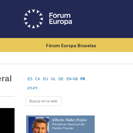
Fórum Europa Bruselas
ral
ES
CA
EU
GL
DE
EN-GB
FR
PT-PT
Alberto Núñez Feijóo
Presidente Nacional del
Partido Popular