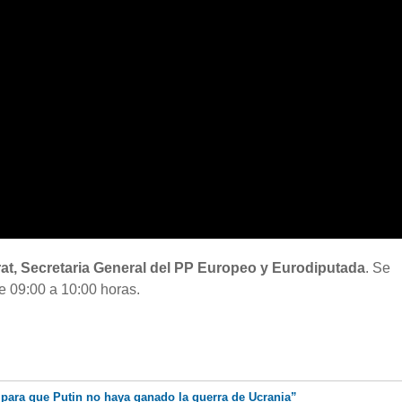
rat, Secretaria General del PP Europeo y Eurodiputada
. Se
e 09:00 a 10:00 horas.
 para que Putin no haya ganado la guerra de Ucrania”