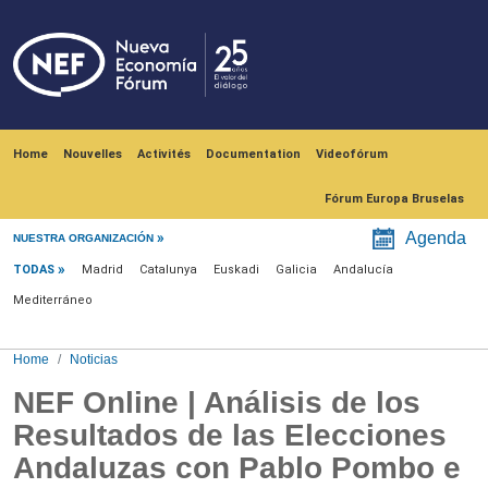
Skip to main content
Navegación principal
Home
Nouvelles
Activités
Documentation
Videofórum
Fórum Europa Bruselas
Menú noticias
Agenda
NUESTRA ORGANIZACIÓN
TODAS
Madrid
Catalunya
Euskadi
Galicia
Andalucía
Mediterráneo
Home
Noticias
NEF Online | Análisis de los
Resultados de las Elecciones
Andaluzas con Pablo Pombo e