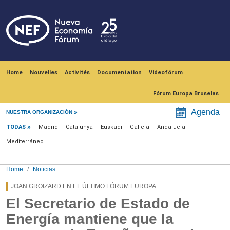
Skip to main content
Navegación principal
Home
Nouvelles
Activités
Documentation
Videofórum
Fórum Europa Bruselas
Menú noticias
Agenda
NUESTRA ORGANIZACIÓN
TODAS
Madrid
Catalunya
Euskadi
Galicia
Andalucía
Mediterráneo
Home
Noticias
JOAN GROIZARD EN EL ÚLTIMO FÓRUM EUROPA
El Secretario de Estado de
Energía mantiene que la