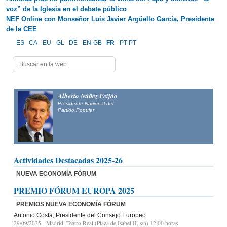
voz” de la Iglesia en el debate público
NEF Online con Monseñor Luis Javier Argüello García, Presidente
de la CEE
ES
CA
EU
GL
DE
EN-GB
FR
PT-PT
Alberto Núñez Feijóo
Presidente Nacional del
Partido Popular
Actividades Destacadas 2025-26
NUEVA ECONOMÍA FÓRUM
PREMIO FÓRUM EUROPA 2025
PREMIOS NUEVA ECONOMÍA FÓRUM
Antonio Costa, Presidente del Consejo Europeo
29/09/2025
- Madrid, Teatro Real (Plaza de Isabel II, s/n) 12:00 horas