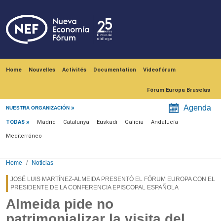
Skip to main content
Navegación principal
Home
Nouvelles
Activités
Documentation
Videofórum
Fórum Europa Bruselas
Menú noticias
Agenda
NUESTRA ORGANIZACIÓN
TODAS
Madrid
Catalunya
Euskadi
Galicia
Andalucía
Mediterráneo
Home
Noticias
JOSÉ LUIS MARTÍNEZ-ALMEIDA PRESENTÓ EL FÓRUM EUROPA CON EL
PRESIDENTE DE LA CONFERENCIA EPISCOPAL ESPAÑOLA
Almeida pide no
patrimonializar la visita del