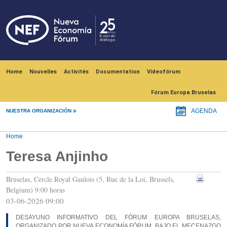
Skip to main content
Navegación principal
Home
Nouvelles
Activités
Documentation
Videofórum
Fórum Europa Bruselas
NUESTRA ORGANIZACIÓN
AGENDA
Home
Teresa Anjinho
Bruselas, Cercle Royal Gaulois (5, Rue de la Loi, Brussels,
Belgium) 9:00 horas
03-06-2026 09:00
DESAYUNO INFORMATIVO DEL FÓRUM EUROPA BRUSELAS,
ORGANIZADO POR NUEVA ECONOMÍA FÓRUM, BAJO EL MECENAZGO