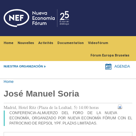
Skip to main content
Navegación principal
Home
Nouvelles
Activités
Documentation
Videofórum
Fórum Europa Bruselas
NUESTRA ORGANIZACIÓN
AGENDA
Home
José Manuel Soria
Madrid, Hotel Ritz (Plaza de la Lealtad, 5) 14:00 horas
CONFERENCIA-ALMUERZO DEL FORO DE LA NUEVA
ECONOMÍA, ORGANIZADO POR NUEVA ECONOMÍA FÓRUM CON EL
PATROCINIO DE REPSOL YPF. PLAZAS LIMITADAS.