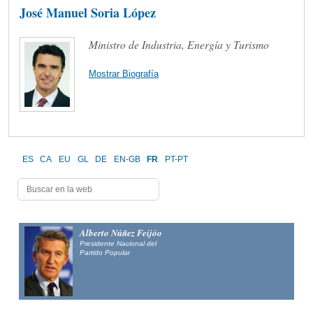
José Manuel Soria López
Ministro de Industria, Energía y Turismo
Mostrar Biografía
ES
CA
EU
GL
DE
EN-GB
FR
PT-PT
Alberto Núñez Feijóo
Presidente Nacional del
Partido Popular