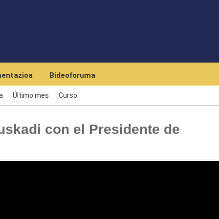
Skip to main content
entazioa
Bideoforuma
a
Último mes
Curso
skadi con el Presidente de