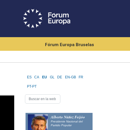
Fórum Europa Bruselas
ES
CA
EU
GL
DE
EN-GB
FR
PT-PT
Alberto Núñez Feijóo
Presidente Nacional del
Partido Popular