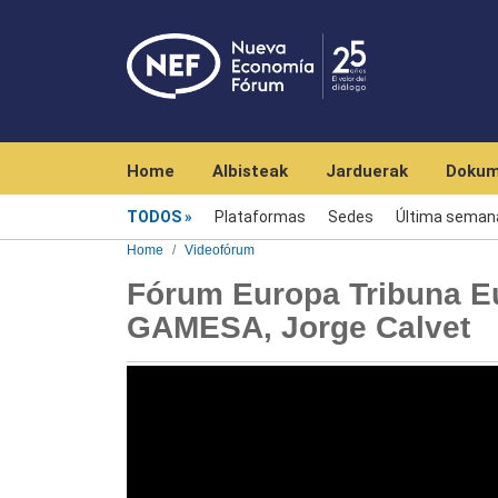
Navegación principal
Home
Albisteak
Jarduerak
Dokum
Videofórum
TODOS
Plataformas
Sedes
Última seman
Home
Videofórum
Fórum Europa Tribuna Eu
GAMESA, Jorge Calvet