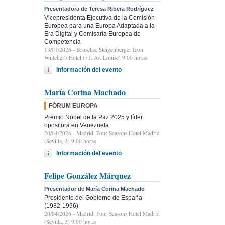
Presentadora de Teresa Ribera Rodríguez
Vicepresidenta Ejecutiva de la Comisión
Europea para una Europa Adaptada a la
Era Digital y Comisaria Europea de
Competencia
13/01/2026
- Bruselas, Steigenberger Icon
Wiltcher's Hotel (71, Av. Louise) 9:00 horas
Información del evento
María Corina Machado
FÓRUM EUROPA
Premio Nobel de la Paz 2025 y líder
opositora en Venezuela
20/04/2026
- Madrid, Four Seasons Hotel Madrid
(Sevilla, 3) 9.00 horas
Información del evento
Felipe González Márquez
Presentador de María Corina Machado
Presidente del Gobierno de España
(1982-1996)
20/04/2026
- Madrid, Four Seasons Hotel Madrid
(Sevilla, 3) 9.00 horas