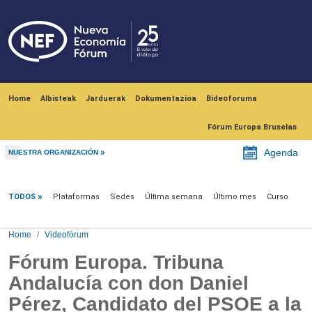
Skip to main content
Navegación principal
Home
Albisteak
Jarduerak
Dokumentazioa
Bideoforuma
Fórum Europa Bruselas
Agenda
NUESTRA ORGANIZACIÓN
Videofórum
TODOS
Plataformas
Sedes
Última semana
Último mes
Curso
Home
Videofórum
Fórum Europa. Tribuna
Andalucía con don Daniel
Pérez, Candidato del PSOE a la