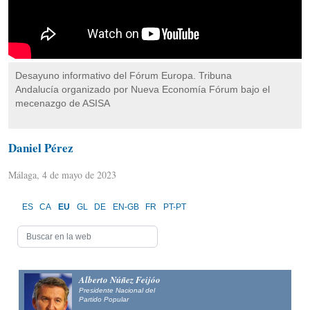
Desayuno informativo del Fórum Europa. Tribuna
Andalucía organizado por Nueva Economía Fórum bajo el
mecenazgo de ASISA
Daniel Pérez
Málaga, 4 de mayo de 2023
ES
CA
EU
GL
DE
EN-GB
FR
PT-PT
Alberto Núñez Feijóo
Presidente Nacional del
Partido Popular