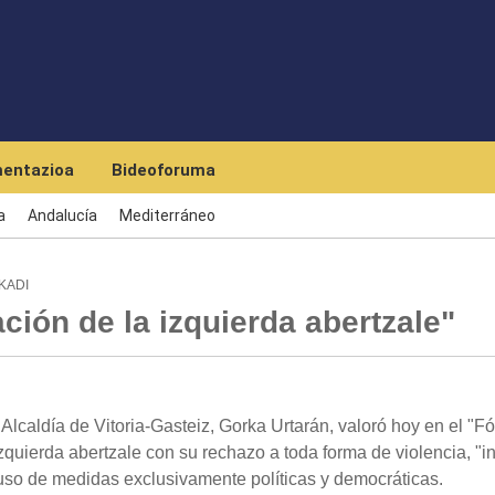
Skip to main content
entazioa
Bideoforuma
a
Andalucía
Mediterráneo
KADI
ación de la izquierda abertzale"
Alcaldía de Vitoria-Gasteiz, Gorka Urtarán, valoró hoy en el "F
zquierda abertzale con su rechazo a toda forma de violencia, "i
 uso de medidas exclusivamente políticas y democráticas.