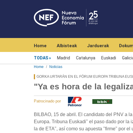
Navegación principal
Home
Albisteak
Jarduerak
Dokum
Menú noticias
TODAS
Madrid
Catalunya
Euskadi
Galici
Home
Noticias
GORKA URTARÁN EN EL FÓRUM EUROPA TRIBUNA EUS
"Ya es hora de la legaliz
Patrocinado por
BILBAO, 15 de abril. El candidato del PNV a la 
Europa. Tribuna Euskadi" el paso dado por la i
la de ETA", así como su apuesta "firme" por el