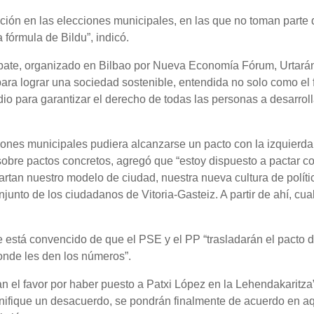
pación en las elecciones municipales, en las que no toman parte
 fórmula de Bildu”, indicó.
debate, organizado en Bilbao por Nueva Economía Fórum, Urtará
ara lograr una sociedad sostenible, entendida no solo como el f
edio para garantizar el derecho de todas las personas a desarrol
ciones municipales pudiera alcanzarse un pacto con la izquierda
sobre pactos concretos, agregó que “estoy dispuesto a pactar c
rtan nuestro modelo de ciudad, nuestra nueva cultura de polític
junto de los ciudadanos de Vitoria-Gasteiz. A partir de ahí, cua
e está convencido de que el PSE y el PP “trasladarán el pacto 
onde les den los números”.
n el favor por haber puesto a Patxi López en la Lehendakaritza”
nifique un desacuerdo, se pondrán finalmente de acuerdo en a