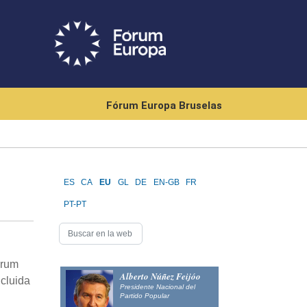
Fórum Europa Bruselas
ES
CA
EU
GL
DE
EN-GB
FR
PT-PT
órum
Alberto Núñez Feijóo
ncluida
Presidente Nacional del
Partido Popular