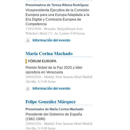
Presentadora de Teresa Ribera Rodríguez
Vicepresidenta Ejecutiva de la Comisión
Europea para una Europa Adaptada a la
Era Digital y Comisaria Europea de
Competencia
13/01/2026
- Bruselas, Steigenberger Icon
Wiltcher's Hotel (71, Av. Louise) 9:00 horas
Información del evento
María Corina Machado
FÓRUM EUROPA
Premio Nobel de la Paz 2025 y líder
opositora en Venezuela
20/04/2026
- Madrid, Four Seasons Hotel Madrid
(Sevilla, 3) 9.00 horas
Información del evento
Felipe González Márquez
Presentador de María Corina Machado
Presidente del Gobierno de España
(1982-1996)
20/04/2026
- Madrid, Four Seasons Hotel Madrid
(Sevilla, 3) 9.00 horas