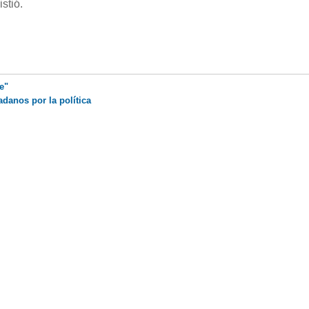
stió.
e"
adanos por la política