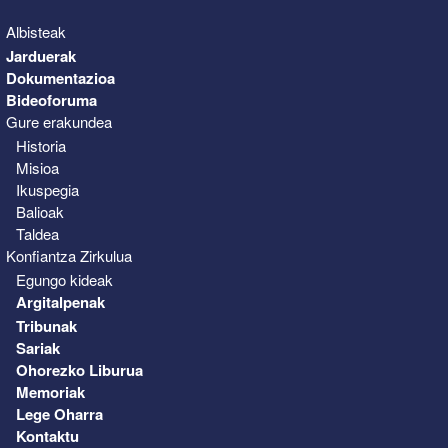
Albisteak
Jarduerak
Dokumentazioa
Bideoforuma
Gure erakundea
Historia
Misioa
Ikuspegia
Balioak
Taldea
Konfiantza Zirkulua
Egungo kideak
Argitalpenak
Tribunak
Sariak
Ohorezko Liburua
Memoriak
Lege Oharra
Kontaktu