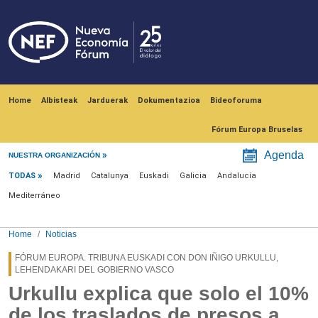
Skip to main content
Navegación principal
Home
Albisteak
Jarduerak
Dokumentazioa
Bideoforuma
Fórum Europa Bruselas
Menú noticias
Agenda
NUESTRA ORGANIZACIÓN
TODAS
Madrid
Catalunya
Euskadi
Galicia
Andalucía
Mediterráneo
Home
Noticias
FÓRUM EUROPA. TRIBUNA EUSKADI CON DON IÑIGO URKULLU,
LEHENDAKARI DEL GOBIERNO VASCO
Urkullu explica que solo el 10%
de los traslados de presos a