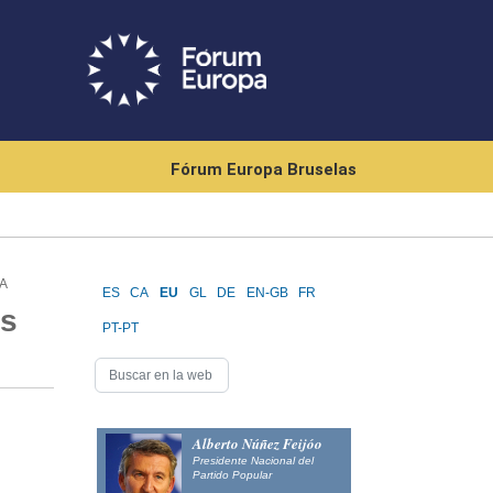
Fórum Europa Bruselas
A
ES
CA
EU
GL
DE
EN-GB
FR
es
PT-PT
Alberto Núñez Feijóo
Presidente Nacional del
Partido Popular