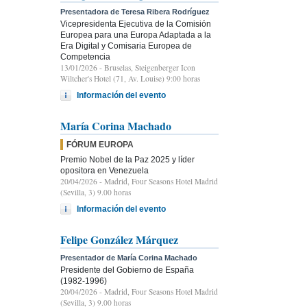
Presentadora de Teresa Ribera Rodríguez
Vicepresidenta Ejecutiva de la Comisión
Europea para una Europa Adaptada a la
Era Digital y Comisaria Europea de
Competencia
13/01/2026
- Bruselas, Steigenberger Icon
Wiltcher's Hotel (71, Av. Louise) 9:00 horas
Información del evento
María Corina Machado
FÓRUM EUROPA
Premio Nobel de la Paz 2025 y líder
opositora en Venezuela
20/04/2026
- Madrid, Four Seasons Hotel Madrid
(Sevilla, 3) 9.00 horas
Información del evento
Felipe González Márquez
Presentador de María Corina Machado
Presidente del Gobierno de España
(1982-1996)
20/04/2026
- Madrid, Four Seasons Hotel Madrid
(Sevilla, 3) 9.00 horas