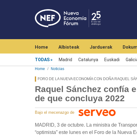
Navegación principal
Home
Albisteak
Jarduerak
Dokum
Menú noticias
TODAS
Madrid
Catalunya
Euskadi
Galici
Home
Noticias
FORO DE LA NUEVA ECONOMÍA CON DOÑA RAQUEL SÁN
Raquel Sánchez confía e
de que concluya 2022
Bajo el mecenazgo de
MADRID, 3 de octubre. La ministra de Transpo
“optimista” este lunes en el Foro de la Nueva 