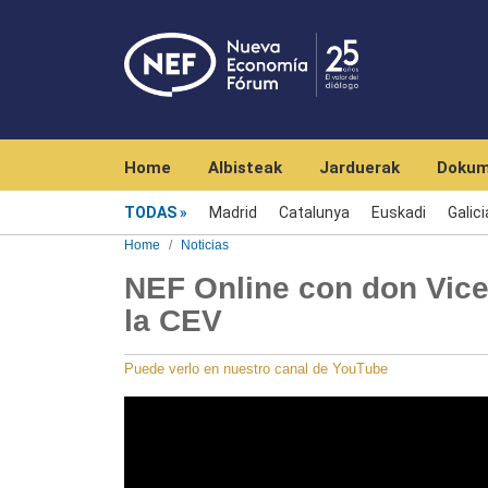
Navegación principal
Home
Albisteak
Jarduerak
Dokum
Menú noticias
TODAS
Madrid
Catalunya
Euskadi
Galici
Home
Noticias
NEF Online con don Vice
la CEV
Puede verlo en nuestro canal de YouTube