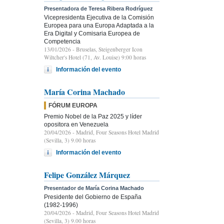
Presentadora de Teresa Ribera Rodríguez
Vicepresidenta Ejecutiva de la Comisión
Europea para una Europa Adaptada a la
Era Digital y Comisaria Europea de
Competencia
13/01/2026
- Bruselas, Steigenberger Icon
Wiltcher's Hotel (71, Av. Louise) 9:00 horas
Información del evento
María Corina Machado
FÓRUM EUROPA
Premio Nobel de la Paz 2025 y líder
opositora en Venezuela
20/04/2026
- Madrid, Four Seasons Hotel Madrid
(Sevilla, 3) 9.00 horas
Información del evento
Felipe González Márquez
Presentador de María Corina Machado
Presidente del Gobierno de España
(1982-1996)
20/04/2026
- Madrid, Four Seasons Hotel Madrid
(Sevilla, 3) 9.00 horas