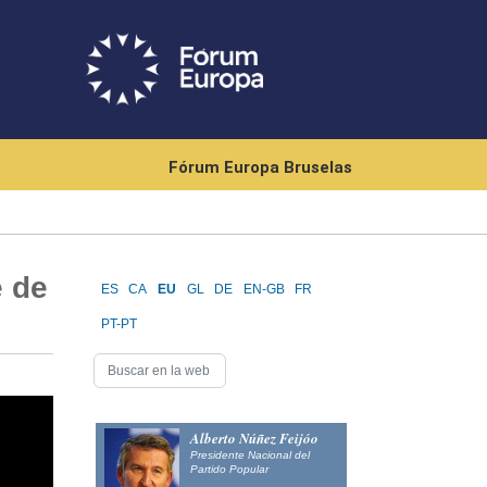
Fórum Europa Bruselas
e de
ES
CA
EU
GL
DE
EN-GB
FR
PT-PT
Alberto Núñez Feijóo
Presidente Nacional del
Partido Popular