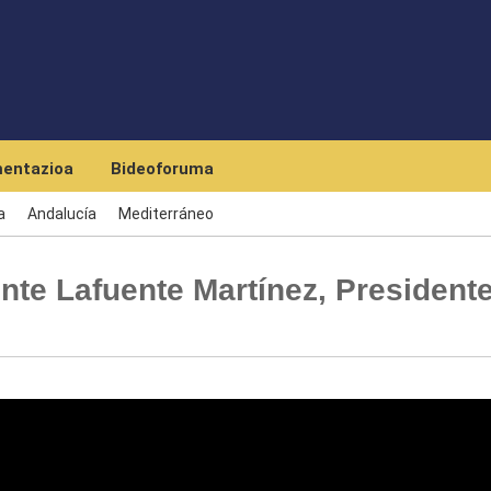
Skip to main content
entazioa
Bideoforuma
a
Andalucía
Mediterráneo
nte Lafuente Martínez, President