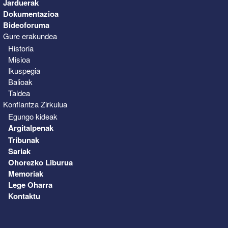
Jarduerak
Dokumentazioa
Bideoforuma
Gure erakundea
Historia
Misioa
Ikuspegia
Balioak
Taldea
Konfiantza Zirkulua
Egungo kideak
Argitalpenak
Tribunak
Sariak
Ohorezko Liburua
Memoriak
Lege Oharra
Kontaktu