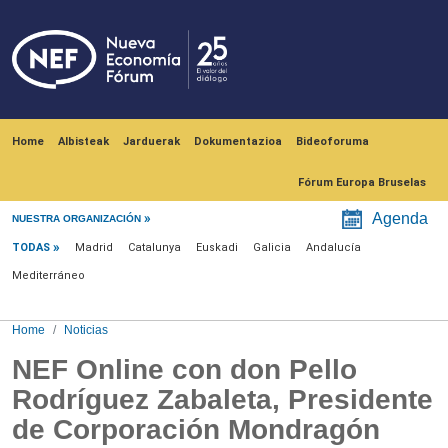
Skip to main content
Navegación principal
Home
Albisteak
Jarduerak
Dokumentazioa
Bideoforuma
Fórum Europa Bruselas
Menú noticias
Agenda
NUESTRA ORGANIZACIÓN
TODAS
Madrid
Catalunya
Euskadi
Galicia
Andalucía
Mediterráneo
Home
Noticias
NEF Online con don Pello
Rodríguez Zabaleta, Presidente
de Corporación Mondragón