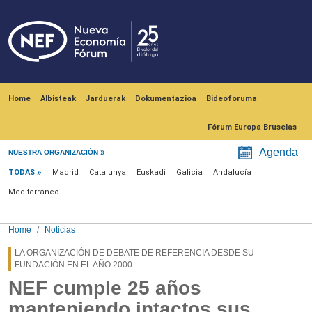
Skip to main content
Navegación principal
Home
Albisteak
Jarduerak
Dokumentazioa
Bideoforuma
Fórum Europa Bruselas
Menú noticias
Agenda
NUESTRA ORGANIZACIÓN
TODAS
Madrid
Catalunya
Euskadi
Galicia
Andalucía
Mediterráneo
Home
Noticias
LA ORGANIZACIÓN DE DEBATE DE REFERENCIA DESDE SU
FUNDACIÓN EN EL AÑO 2000
NEF cumple 25 años
manteniendo intactos sus