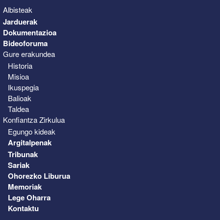
Albisteak
Jarduerak
Dokumentazioa
Bideoforuma
Gure erakundea
Historia
Misioa
Ikuspegia
Balioak
Taldea
Konfiantza Zirkulua
Egungo kideak
Argitalpenak
Tribunak
Sariak
Ohorezko Liburua
Memoriak
Lege Oharra
Kontaktu