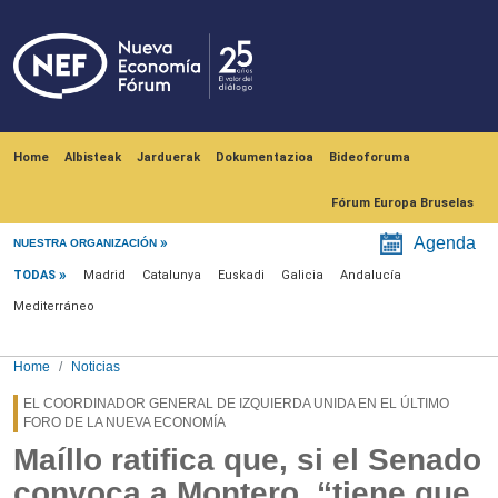
Skip to main content
Navegación principal
Home
Albisteak
Jarduerak
Dokumentazioa
Bideoforuma
Fórum Europa Bruselas
Menú noticias
Agenda
NUESTRA ORGANIZACIÓN
TODAS
Madrid
Catalunya
Euskadi
Galicia
Andalucía
Mediterráneo
Home
Noticias
EL COORDINADOR GENERAL DE IZQUIERDA UNIDA EN EL ÚLTIMO
FORO DE LA NUEVA ECONOMÍA
Maíllo ratifica que, si el Senado
convoca a Montero, “tiene que