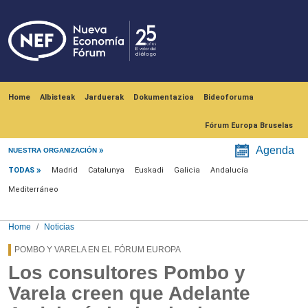
Skip to main content
Navegación principal
Home
Albisteak
Jarduerak
Dokumentazioa
Bideoforuma
Fórum Europa Bruselas
Menú noticias
Agenda
NUESTRA ORGANIZACIÓN
TODAS
Madrid
Catalunya
Euskadi
Galicia
Andalucía
Mediterráneo
Home
Noticias
POMBO Y VARELA EN EL FÓRUM EUROPA
Los consultores Pombo y
Varela creen que Adelante