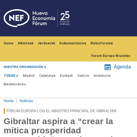
Skip to main content
Navegación principal
Home
Albisteak
Jarduerak
Dokumentazioa
Bideoforuma
Fórum Europa Bruselas
Menú noticias
Agenda
NUESTRA ORGANIZACIÓN
TODAS
Madrid
Catalunya
Euskadi
Galicia
Andalucía
Mediterráneo
Home
Noticias
FÓRUM EUROPA CON EL MINISTRO PRINCIPAL DE GIBRALTAR
Gibraltar aspira a “crear la
mítica prosperidad