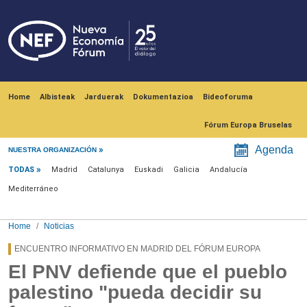
Skip to main content
Navegación principal
Home
Albisteak
Jarduerak
Dokumentazioa
Bideoforuma
Fórum Europa Bruselas
Menú noticias
Agenda
NUESTRA ORGANIZACIÓN
TODAS
Madrid
Catalunya
Euskadi
Galicia
Andalucía
Mediterráneo
Home
Noticias
ENCUENTRO INFORMATIVO EN MADRID DEL FÓRUM EUROPA
El PNV defiende que el pueblo
palestino "pueda decidir su