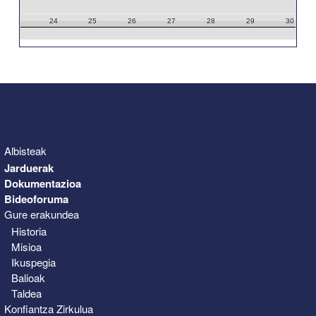
24
25
26
27
28
29
30
31
1
2
3
4
5
6
Albisteak
Jarduerak
Dokumentazioa
Bideoforuma
Gure erakundea
Historia
Misioa
Ikuspegia
Balioak
Taldea
Konfiantza Zirkulua