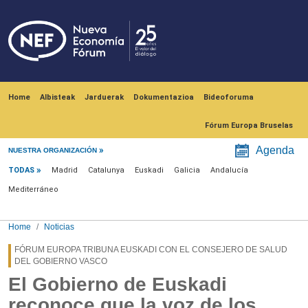
Skip to main content
Navegación principal
Home
Albisteak
Jarduerak
Dokumentazioa
Bideoforuma
Fórum Europa Bruselas
Menú noticias
Agenda
NUESTRA ORGANIZACIÓN
TODAS
Madrid
Catalunya
Euskadi
Galicia
Andalucía
Mediterráneo
Home
Noticias
FÓRUM EUROPA TRIBUNA EUSKADI CON EL CONSEJERO DE SALUD
DEL GOBIERNO VASCO
El Gobierno de Euskadi
reconoce que la voz de los