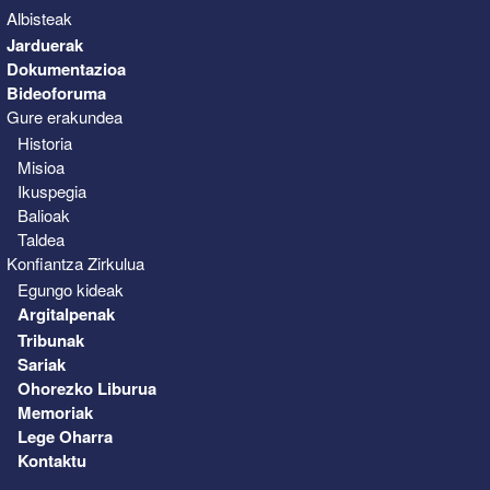
Albisteak
Jarduerak
Dokumentazioa
Bideoforuma
Gure erakundea
Historia
Misioa
Ikuspegia
Balioak
Taldea
Konfiantza Zirkulua
Egungo kideak
Argitalpenak
Tribunak
Sariak
Ohorezko Liburua
Memoriak
Lege Oharra
Kontaktu