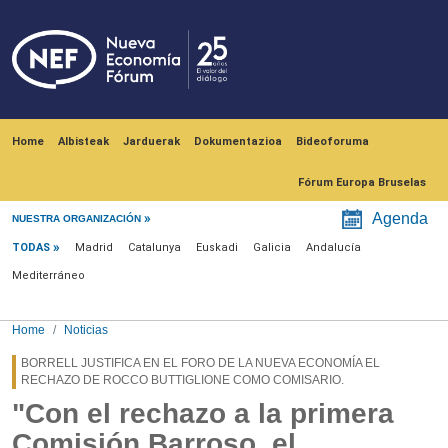
Skip to main content
Navegación principal
Home
Albisteak
Jarduerak
Dokumentazioa
Bideoforuma
Fórum Europa Bruselas
Menú noticias
Agenda
NUESTRA ORGANIZACIÓN
TODAS
Madrid
Catalunya
Euskadi
Galicia
Andalucía
Mediterráneo
Home
Noticias
BORRELL JUSTIFICA EN EL FORO DE LA NUEVA ECONOMÍA EL
RECHAZO DE ROCCO BUTTIGLIONE COMO COMISARIO.
"Con el rechazo a la primera
Comisión Barroso, el