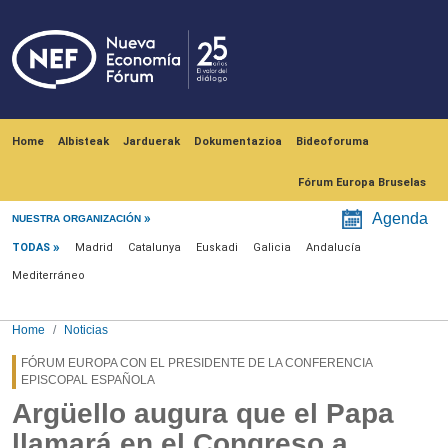
Skip to main content
Navegación principal
Home
Albisteak
Jarduerak
Dokumentazioa
Bideoforuma
Fórum Europa Bruselas
Menú noticias
Agenda
NUESTRA ORGANIZACIÓN
TODAS
Madrid
Catalunya
Euskadi
Galicia
Andalucía
Mediterráneo
Home
Noticias
FÓRUM EUROPA CON EL PRESIDENTE DE LA CONFERENCIA
EPISCOPAL ESPAÑOLA
Argüello augura que el Papa
llamará en el Congreso a