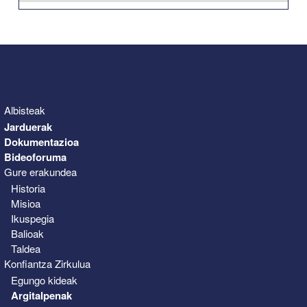
31
1
2
3
4
5
6
Albisteak
Jarduerak
Dokumentazioa
Bideoforuma
Gure erakundea
Historia
Misioa
Ikuspegia
Balioak
Taldea
Konfiantza Zirkulua
Egungo kideak
Argitalpenak