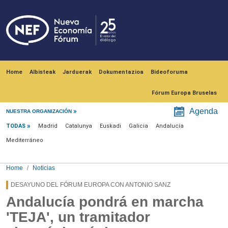
Skip to main content
Navegación principal
Home
Albisteak
Jarduerak
Dokumentazioa
Bideoforuma
Fórum Europa Bruselas
Menú noticias
Agenda
NUESTRA ORGANIZACIÓN
TODAS
Madrid
Catalunya
Euskadi
Galicia
Andalucía
Mediterráneo
Home
Noticias
DESAYUNO DEL FÓRUM EUROPA CON ANTONIO SANZ
Andalucía pondrá en marcha
'TEJA', un tramitador